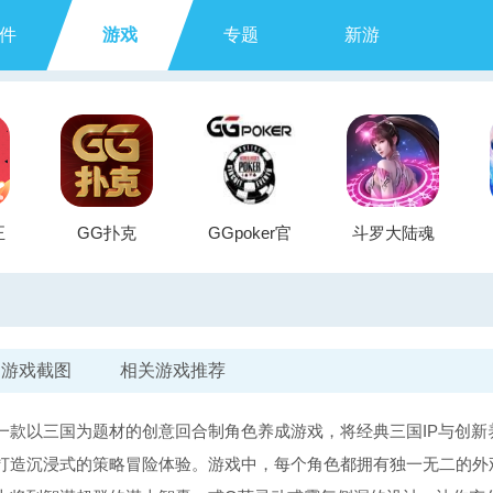
件
游戏
专题
新游
正
GG扑克
GGpoker官
斗罗大陆魂
方版
师对决
游戏截图
相关游戏推荐
一款以三国为题材的创意回合制角色养成游戏，将经典三国IP与创新
打造沉浸式的策略冒险体验。游戏中，每个角色都拥有独一无二的外