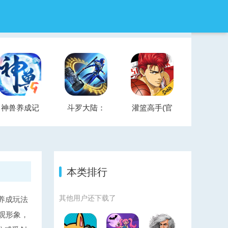
神兽养成记
斗罗大陆：
灌篮高手(官
手游
武魂觉醒官
方正版)
服
本类排行
其他用户还下载了
养成玩法
观形象，