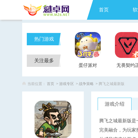
首页
软
热门游戏
关注最多
蛋仔派对
无畏契约
式服
当前位置：
首页
>
游戏专区
>
战争策略
> 腾飞之城最新版
游戏介绍
腾飞之城最新版是
完美融合，为玩家