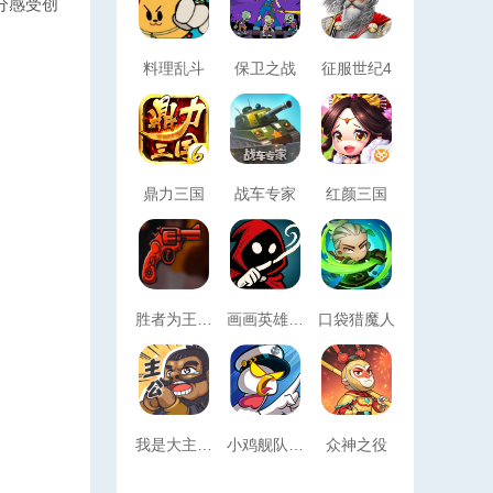
分感受创
料理乱斗
保卫之战
征服世纪4
鼎力三国
战车专家
红颜三国
胜者为王大挑战
画画英雄(Draw Hero)
口袋猎魔人
我是大主公内购版
小鸡舰队出击
众神之役