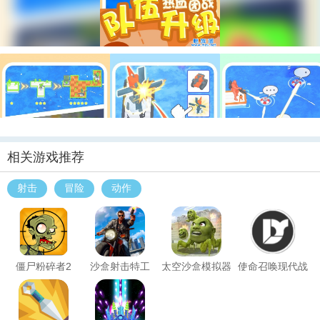
相关游戏推荐
射击
冒险
动作
僵尸粉碎者2
沙盒射击特工
太空沙盒模拟器
使命召唤现代战
中文版
争2022(DY视觉
(Sandbox In
站_1.8)