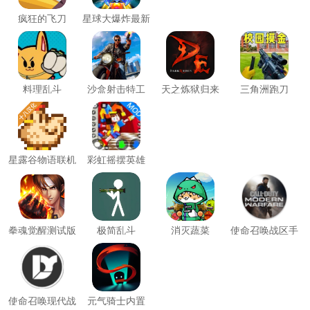
Space)
疯狂的飞刀
星球大爆炸最新
版
料理乱斗
沙盒射击特工
天之炼狱归来
三角洲跑刀
星露谷物语联机
彩虹摇摆英雄
版(Stardew
(Rainbow Swing
Valley)
Hero)
拳魂觉醒测试版
极简乱斗
消灭蔬菜
使命召唤战区手
游国际服(COD
Warzone)
使命召唤现代战
元气骑士内置