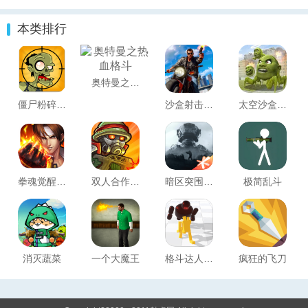
争2022(DY视觉
MOD菜单
本类排行
站_1.8)
奥特曼之热血格斗
僵尸粉碎者2
沙盒射击特工
太空沙盒模拟器中文版(Sandbox In Space)
拳魂觉醒测试版
双人合作闯关
暗区突围手机版
极简乱斗
消灭蔬菜
一个大魔王
格斗达人冲刺
疯狂的飞刀