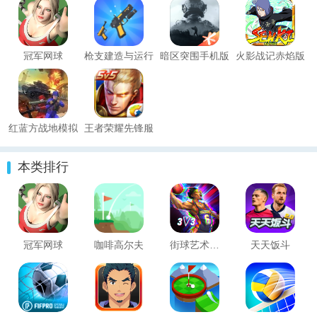
冠军网球
枪支建造与运行
暗区突围手机版
火影战记赤焰版
(Gun Build N
Run)
红蓝方战地模拟
王者荣耀先锋服
器
本类排行
冠军网球
咖啡高尔夫
街球艺术安卓版
天天饭斗