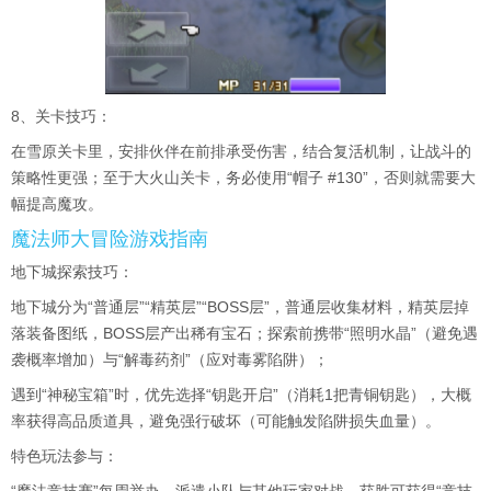
8、关卡技巧：
在雪原关卡里，安排伙伴在前排承受伤害，结合复活机制，让战斗的
策略性更强；至于大火山关卡，务必使用“帽子 #130”，否则就需要大
幅提高魔攻。
魔法师大冒险游戏指南
地下城探索技巧：
地下城分为“普通层”“精英层”“BOSS层”，普通层收集材料，精英层掉
落装备图纸，BOSS层产出稀有宝石；探索前携带“照明水晶”（避免遇
袭概率增加）与“解毒药剂”（应对毒雾陷阱）；
遇到“神秘宝箱”时，优先选择“钥匙开启”（消耗1把青铜钥匙），大概
率获得高品质道具，避免强行破坏（可能触发陷阱损失血量）。
特色玩法参与：
“魔法竞技赛”每周举办，派遣小队与其他玩家对战，获胜可获得“竞技