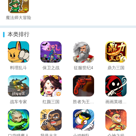
魔法师大冒险
本类排行
料理乱斗
保卫之战
征服世纪4
鼎力三国
战车专家
红颜三国
胜者为王大挑战
画画英雄(Draw Hero)
口袋猎魔人
我是大主公内购版
小鸡舰队出击
众神之役