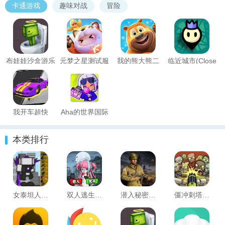
卡通游戏
趣味对战
冒险
布娃娃沙盒游乐
元梦之星测试服
我的熊大熊二
临近城市(Close
场
Cities)
我开车超快
Aha的世界国际
服(Aha World)
本类排行
女泰坦人模拟器
双人逃生日记
潜入秘密行动(Cover Firing)
僵冲刺塔防御(Rushero)