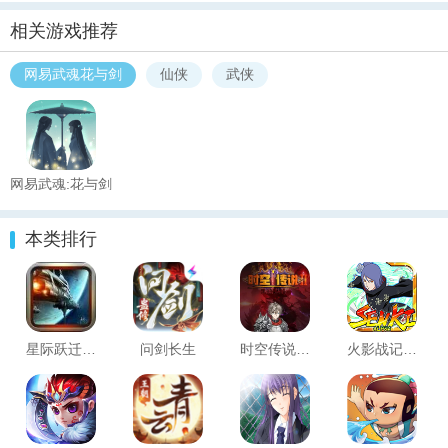
相关游戏推荐
网易武魂花与剑
仙侠
武侠
网易武魂:花与剑
手游最新版
本类排行
星际跃迁菲雅利
问剑长生
时空传说2黑暗之路
火影战记赤焰版