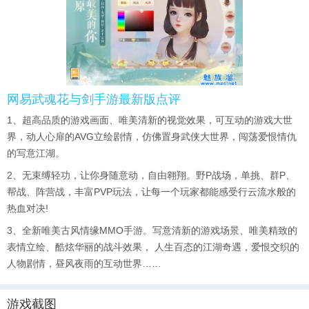
网易武魂花与剑手游最新版点评
1、超高品质的游戏画面、唯美清新的视觉效果，可互动的游戏大世
界，动人心扉的AVG立绘剧情，仿佛置身武侠大世界，闯荡爱恨情仇
的写意江湖。
2、无束缚轻功，让你身随意动，自由翱翔。野P战场，单挑、群P、
帮战、阵营战，丰富PVP玩法，让每一个玩家都能感受行云流水般的
热血对决!
3、全新唯美古风情缘MMO手游。写意清新的游戏场景、唯美精致的
表情立绘、酷炫华丽的战斗效果， 人生百态的江湖奇遇，爱恨交织的
人物剧情，昼风夜雨的互动世界……
游戏截图