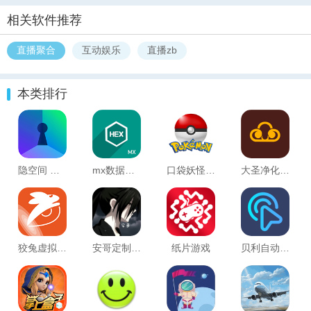
相关软件推荐
直播聚合
互动娱乐
直播zb
本类排行
隐空间 安卓最新版v3.4.10
mx数据加密大师 最新版v1.2.2
口袋妖怪图鉴
大圣净化破解版 免登陆版3.9.5
狡兔虚拟助手 安卓版v1.4.2
安哥定制弱网
纸片游戏
贝利自动点击器app 安卓版v2.9.4