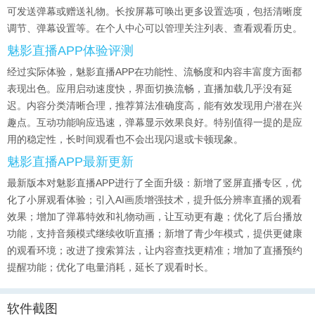
可发送弹幕或赠送礼物。长按屏幕可唤出更多设置选项，包括清晰度
调节、弹幕设置等。在个人中心可以管理关注列表、查看观看历史。
魅影直播APP体验评测
经过实际体验，魅影直播APP在功能性、流畅度和内容丰富度方面都
表现出色。应用启动速度快，界面切换流畅，直播加载几乎没有延
迟。内容分类清晰合理，推荐算法准确度高，能有效发现用户潜在兴
趣点。互动功能响应迅速，弹幕显示效果良好。特别值得一提的是应
用的稳定性，长时间观看也不会出现闪退或卡顿现象。
魅影直播APP最新更新
最新版本对魅影直播APP进行了全面升级：新增了竖屏直播专区，优
化了小屏观看体验；引入AI画质增强技术，提升低分辨率直播的观看
效果；增加了弹幕特效和礼物动画，让互动更有趣；优化了后台播放
功能，支持音频模式继续收听直播；新增了青少年模式，提供更健康
的观看环境；改进了搜索算法，让内容查找更精准；增加了直播预约
提醒功能；优化了电量消耗，延长了观看时长。
软件截图