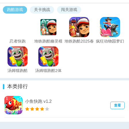
跑酷游戏
关卡挑战
闯关游戏
忍者快跑
地铁跑酷幽灵模
地铁跑酷2025春
疯狂动物园梦幻
式版
节破解版
之旅版
汤姆猫跑酷
汤姆猫跑酷2体
2(Talking Tom
验版(Talking
本类排行
Gold Run 2)
Tom Gold Run
2)
1
小鱼快跑 v1.2
查看