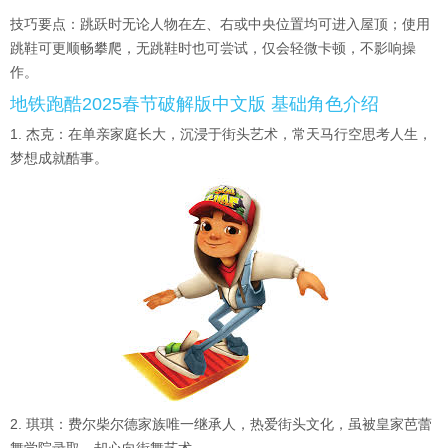
技巧要点：跳跃时无论人物在左、右或中央位置均可进入屋顶；使用
跳鞋可更顺畅攀爬，无跳鞋时也可尝试，仅会轻微卡顿，不影响操
作。
地铁跑酷2025春节破解版中文版 基础角色介绍
1. 杰克：在单亲家庭长大，沉浸于街头艺术，常天马行空思考人生，
梦想成就酷事。
2. 琪琪：费尔柴尔德家族唯一继承人，热爱街头文化，虽被皇家芭蕾