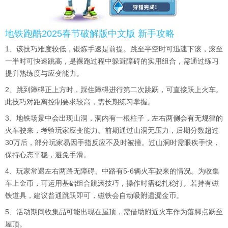
地铁跑酷2025春节破解版中文版 新手攻略
1、该技巧难度较低，锻炼手速是前提。跳至半空时可迅速下滚，滚至
一半时可快速跳高，是裸跑过程中躲避障碍的实用组合，需通过练习
提升熟练度与应变能力。
2、跳到障碍正上方时，踩住障碍进行第二次跳跃，可直接跃上火车。
此技巧对距离控制要求较高，需长期练习掌握。
3、地铁场景中会出现山洞，洞内有一根柱子，左右两侧会有无规律的
火车驶来，考验玩家应变能力。前期通过山洞无压力，后期分数超过
30万后，部分玩家易因手指反应不及时被撞。过山洞时需眼疾手快，
保持心态平稳，避免手滑。
4、玩家常遇左右两路无障碍、中路有5-6辆火车驶来的情况。为收集
车上金币，可运用基础组合跳滚技巧，操作时需稳扎稳打。若持有磁
铁道具，建议普通跳跃即可，磁铁会自动吸附遗漏金币。
5、活动期间收集品可能出现在屋顶，需借助附近火车作为落脚点跃至
屋顶。