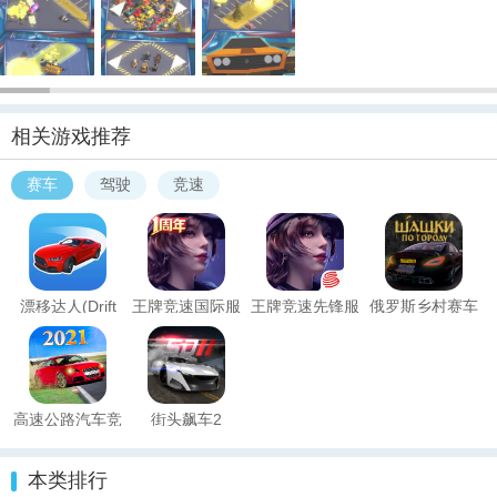
相关游戏推荐
赛车
驾驶
竞速
漂移达人(Drift
王牌竞速国际服
王牌竞速先锋服
俄罗斯乡村赛车
Park)
手
高速公路汽车竞
街头飙车2
速2021
本类排行