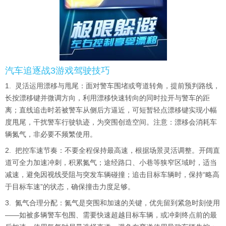
汽车追逐战3游戏驾驶技巧
1. 灵活运用漂移与甩尾：面对警车围堵或弯道转角，提前预判路线，
长按漂移键并微调方向，利用漂移快速转向的同时拉开与警车的距
离；直线追击时若被警车从侧后方逼近，可短暂轻点漂移键实现小幅
度甩尾，干扰警车行驶轨迹，为突围创造空间。注意：漂移会消耗车
辆氮气，非必要不频繁使用。
2. 把控车速节奏：不要全程保持最高速，根据场景灵活调整。开阔直
道可全力加速冲刺，积累氮气；途经路口、小巷等狭窄区域时，适当
减速，避免因视线受阻与突发车辆碰撞；追击目标车辆时，保持“略高
于目标车速”的状态，确保撞击力度足够。
3. 氮气合理分配：氮气是突围和加速的关键，优先留到紧急时刻使用
——如被多辆警车包围、需要快速超越目标车辆，或冲刺终点前的最