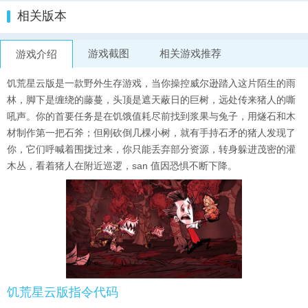
相关版本
游戏截图
相关游戏推荐
游戏介绍
饥荒星云版是一款野外生存游戏，当你操控威尔逊踏入这片陌生的雨
林，脚下是缠绕的藤蔓，头顶是遮天蔽日的巨树，远处传来猪人的嘶
吼声。你的首要任务是在饥饿值耗尽前找到浆果与兔子，用燧石和木
材制作第一把石斧；但刚砍倒几棵小树，就有手持石矛的猪人发现了
你，它们呼喊着围拢过来，你只能丢弃部分资源，转身躲进茂密的灌
木丛，看着猪人在附近巡逻，san 值因恐惧不断下降。
饥荒星云版指令代码