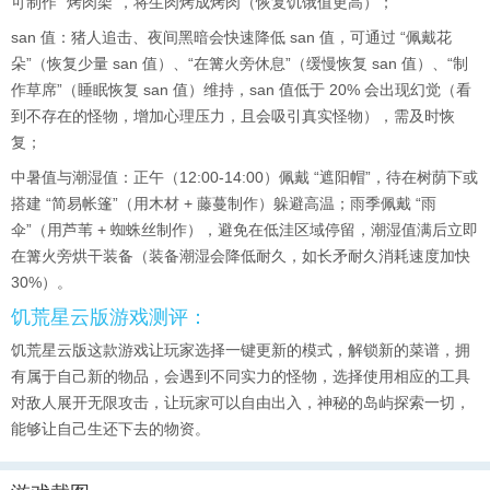
可制作 “烤肉架”，将生肉烤成烤肉（恢复饥饿值更高）；
san 值：猪人追击、夜间黑暗会快速降低 san 值，可通过 “佩戴花
朵”（恢复少量 san 值）、“在篝火旁休息”（缓慢恢复 san 值）、“制
作草席”（睡眠恢复 san 值）维持，san 值低于 20% 会出现幻觉（看
到不存在的怪物，增加心理压力，且会吸引真实怪物），需及时恢
复；
中暑值与潮湿值：正午（12:00-14:00）佩戴 “遮阳帽”，待在树荫下或
搭建 “简易帐篷”（用木材 + 藤蔓制作）躲避高温；雨季佩戴 “雨
伞”（用芦苇 + 蜘蛛丝制作），避免在低洼区域停留，潮湿值满后立即
在篝火旁烘干装备（装备潮湿会降低耐久，如长矛耐久消耗速度加快
30%）。
饥荒星云版游戏测评：
饥荒星云版这款游戏让玩家选择一键更新的模式，解锁新的菜谱，拥
有属于自己新的物品，会遇到不同实力的怪物，选择使用相应的工具
对敌人展开无限攻击，让玩家可以自由出入，神秘的岛屿探索一切，
能够让自己生还下去的物资。