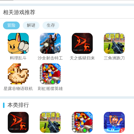
相关游戏推荐
冒险
解谜
生存
料理乱斗
沙盒射击特工
天之炼狱归来
三角洲跑刀
星露谷物语联机
彩虹摇摆英雄
版(Stardew
(Rainbow Swing
本类排行
Valley)
Hero)