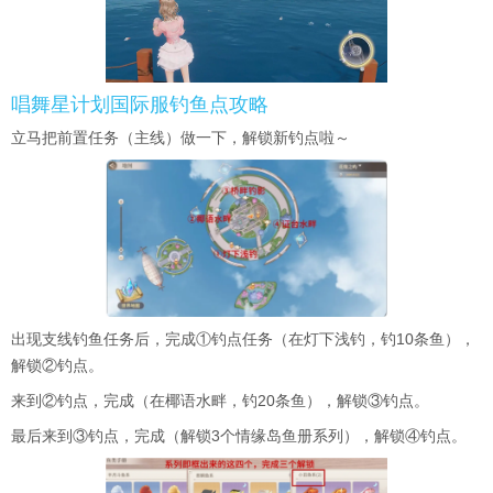
唱舞星计划国际服钓鱼点攻略
立马把前置任务（主线）做一下，解锁新钓点啦～
出现支线钓鱼任务后，完成①钓点任务（在灯下浅钓，钓10条鱼），
解锁②钓点。
来到②钓点，完成（在椰语水畔，钓20条鱼），解锁③钓点。
最后来到③钓点，完成（解锁3个情缘岛鱼册系列），解锁④钓点。