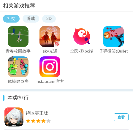
相关游戏推荐
社交
养成
3D
青春校园故事
sky光遇
全民k歌pc端
子弹微笑(Bullet
Smile)
体操健身房
instagram(官方
(GymJam)
下载)
本类排行
1
绝区零正版
查看