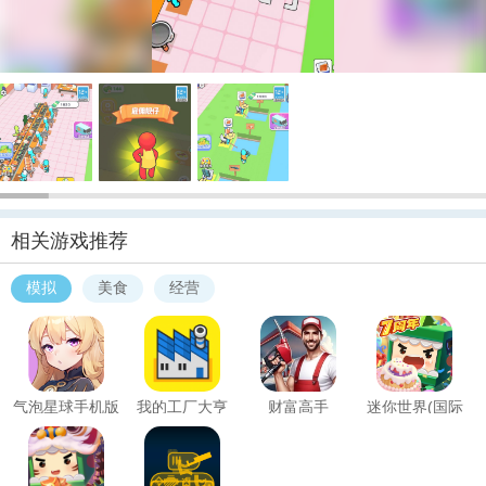
相关游戏推荐
模拟
美食
经营
气泡星球手机版
我的工厂大亨
财富高手
迷你世界(国际
(My Factory
服正版)
Tycoon)