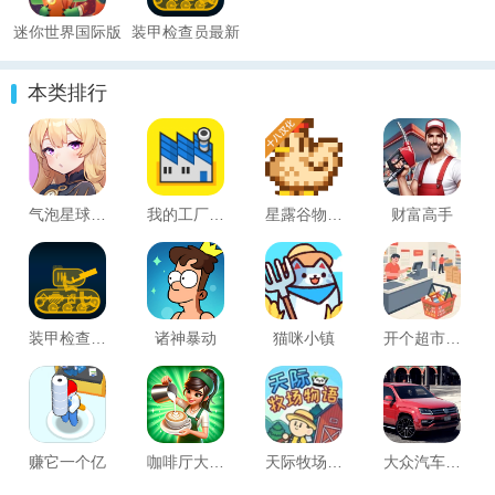
迷你世界国际版
装甲检查员最新
版(Armor
本类排行
Inspector)
气泡星球手机版
我的工厂大亨(My Factory Tycoon)
星露谷物语联机版(Stardew Valley)
财富高手
装甲检查员最新版(Armor Inspector)
诸神暴动
猫咪小镇
开个超市赚钱
赚它一个亿
咖啡厅大作战中文版
天际牧场物语
大众汽车模拟器