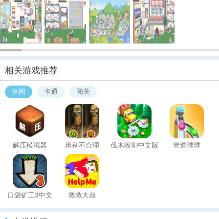
相关游戏推荐
休闲
卡通
闯关
解压模拟器
辨别不合理
伐木收割中文版
管道球球
(Lumber
Harvest)
口袋矿工3中文
救救大叔
版(Pocket Mine
(Rescue Road)