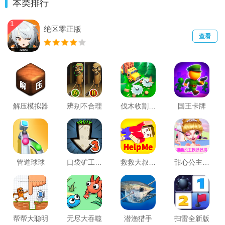
本类排行
3)
1
绝区零正版
查看
解压模拟器
辨别不合理
伐木收割中文版(Lumber Harvest)
国王卡牌
管道球球
口袋矿工3中文版(Pocket Mine 3)
救救大叔(Rescue Road)
甜心公主换装装扮
帮帮大聪明
无尽大吞噬
潜渔猎手
扫雷全新版