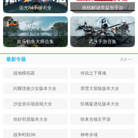
远光84手游大全
画线解谜类益智手游
欢乐钓鱼大师合集
武侠手游合集
最新专题
更多>>
战地模拟器
传说之下黄魂
闪耀优俊少女版本大全
滑雪大冒险版本大全
沙盒游乐场游戏大全
饥饿鲨进化版本大全
你好邻居版本大全
快来当领主手游
战争时刻3K
神奇水域