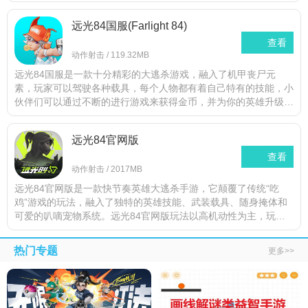
模式玩法，可以与好友联机战斗，进行实时的对战玩法，感受真正
战争的乐趣，赶紧来下载体验吧。
远光84国服(Farlight 84)
查看
动作射击
/
119.32MB
远光84国服是一款十分精彩的大逃杀游戏，融入了机甲丧尸元
素，玩家可以驾驶各种载具，每个人物都有着自己特有的技能，小
伙伴们可以通过不断的进行游戏来获得金币，并为你的英雄升级
哦，有了战力提升，你的人物角色战斗力也会更加的强大，喜爱的
话快来试试吧。
远光84官网版
查看
动作射击
/
2017MB
远光84官网版是一款快节奏英雄大逃杀手游，它颠覆了传统“吃
鸡”游戏的玩法，融入了独特的英雄技能、武装载具、随身掩体和
可爱的叭嘀宠物系统。远光84官网版玩法以高机动性为主，玩家
可以利用喷气背包和滑铲进行快速移动，并在充满变数的战场上，
体验一场激情四射的射击对决
热门专题
更多>>