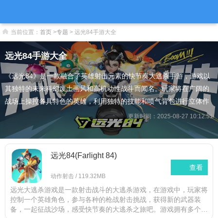
当前位置：
首页
>
专题
>
远光84手游大全
远光84手游大全
《远光84》是一款融合了英雄射击元素的快节奏大逃杀手游，游戏以
其独特的未来科幻废土画风和高机动性战斗而闻名。玩家将在广阔的
战场上操控各具特色的英雄，利用独特的技能和喷气背包进行立体作
战，并驾驶多样化的载具进行高速移动和激烈对决。游戏强调快节奏
更新时间：2025-08-27 10:12:51
的对抗、丰富的战术选择以及无限復活机制，为玩家带来了不同于传
统大逃杀的畅快体验，并且支援手机与PC跨平台游玩，让玩家可以随
时随地与好友组队，享受这场充满活力的生存竞技。
远光84(Farlight 84)
查看
动作射击
/
119.32MB
远光大逃杀游戏是一款射击战斗的大逃杀游戏，在游戏中，玩家将
控制一个英雄角色，参与各种的枪战射击挑战，获得新的武器装
备，一起征战沙场，感受快节奏的大逃杀之旅吧。游戏拥有多个的