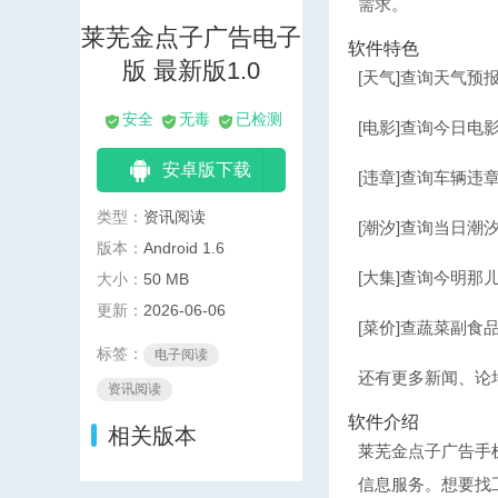
需求。
莱芜金点子广告电子
软件特色
版 最新版1.0
[天气]查询天气预
安全
无毒
已检测
[电影]查询今日电
安卓版下载
[违章]查询车辆违章
类型：
资讯阅读
[潮汐]查询当日潮
版本：
Android 1.6
[大集]查询今明那
大小：
50 MB
更新：
2026-06-06
[菜价]查蔬菜副食
标签：
电子阅读
还有更多新闻、论
资讯阅读
软件介绍
相关版本
莱芜金点子广告手
信息服务。想要找