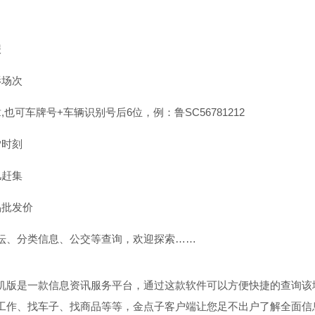
报
影场次
,也可车牌号+车辆识别号后6位，例：鲁SC56781212
汐时刻
儿赶集
品批发价
坛、分类信息、公交等查询，欢迎探索……
机版是一款信息资讯服务平台，通过这款软件可以方便快捷的查询该
工作、找车子、找商品等等，金点子客户端让您足不出户了解全面信