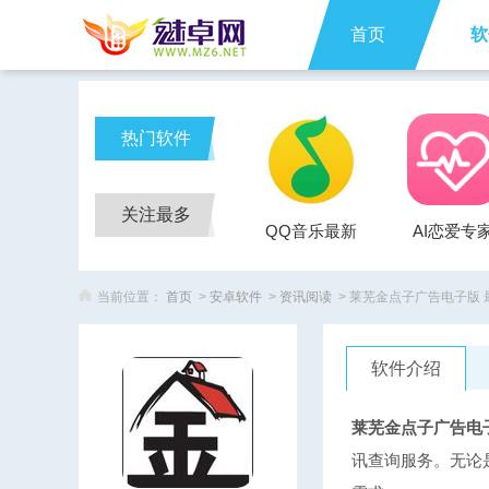
首页
软
热门软件
关注最多
QQ音乐最新
AI恋爱专
版
当前位置：
首页
>
安卓软件
>
资讯阅读
> 莱芜金点子广告电子版 最
软件介绍
莱芜金点子广告电
讯查询服务。无论