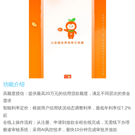
功能介绍
高额度授信：提供最高20万元的信用贷款额度，满足不同层次的资金
需求
智能利率定价：根据用户信用状况动态调整利率，最低年利率仅7.2%
起
全线上操作流程：从注册、申请到放款全程在线完成，无需线下办理
极速审核系统：采用AI风控技术，最快10分钟完成审批并放款