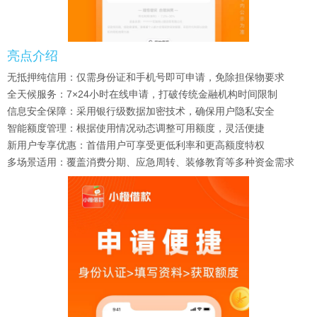
亮点介绍
无抵押纯信用：仅需身份证和手机号即可申请，免除担保物要求
全天候服务：7×24小时在线申请，打破传统金融机构时间限制
信息安全保障：采用银行级数据加密技术，确保用户隐私安全
智能额度管理：根据使用情况动态调整可用额度，灵活便捷
新用户专享优惠：首借用户可享受更低利率和更高额度特权
多场景适用：覆盖消费分期、应急周转、装修教育等多种资金需求