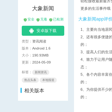
轻松接收最新最齐
大象新闻
更多的生活事件哦
大象新闻app评
安全
无毒
已检测
1、主要向当地居
安卓版下载
2、还有很多便捷
类型：
资讯阅读
的；
版本：
Android 1.6
3、提高人们的生
大小：
190.93MB
4、致力于让用户
更新：
2024-05-09
态；
标签：
新闻资讯
5、各个内容丰富
热点头条
本地报道
的；
6、为你提供不少
相关版本
的；