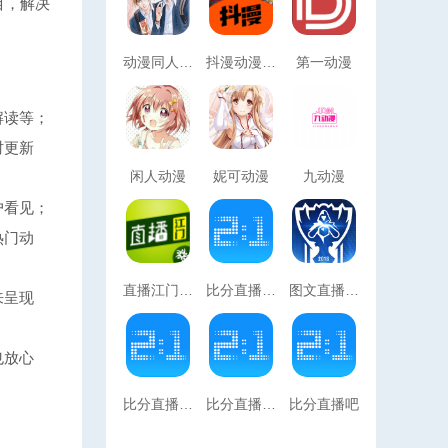
目，解决
动漫同人系列小说
抖漫动漫app官方版免费版
第一动漫
解读等；
时更新
闲人动漫
妮可动漫
九动漫
户看见；
热门动
直播江门官网版免费2026
比分直播500官网版2026
图文直播安卓官网版
来呈现
也放心
比分直播吧官方安卓版
比分直播500
比分直播吧