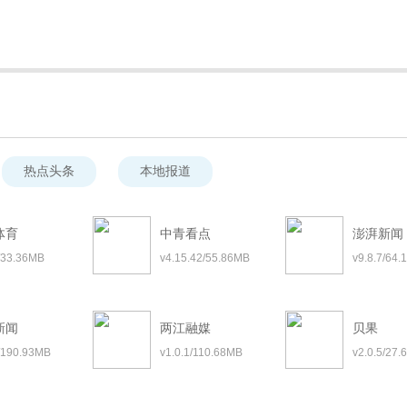
热点头条
本地报道
体育
中青看点
澎湃新闻
4/33.36MB
v4.15.42/55.86MB
v9.8.7/64
新闻
两江融媒
贝果
2/190.93MB
v1.0.1/110.68MB
v2.0.5/27