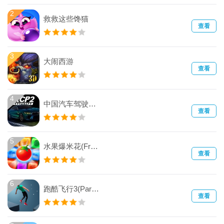
2
救救这些馋猫
查看
3
大闹西游
查看
4
中国汽车驾驶模拟器(Driving School 2020)
查看
5
水果爆米花(Fruit Pop Blast)
查看
6
跑酷飞行3(Parkour Flight)
查看