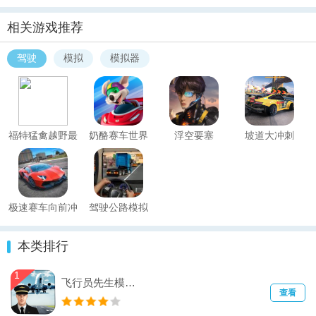
相关游戏推荐
驾驶
模拟
模拟器
福特猛禽越野最
奶酪赛车世界
浮空要塞
坡道大冲刺
新版
极速赛车向前冲
驾驶公路模拟
本类排行
1
飞行员先生模拟器
查看