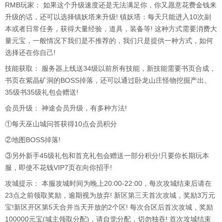
RMB玩家： 如果这个升级速度还是无法满足你，你又愿意花费金钱来
升级的话，还可以选择镇妖塔来升级! 镇妖塔：每天只能进入10次副
本或者日常任务，获得大量经验，道具，装备等! 这种方式需要消费大
量元宝，一般情况下我们是不推荐的，我们只是提供一种方式，如何
选择还在你自己!
技能获取： 服务器上线送34级以前所有技能，新技能需要书页合成，
书页在紫晶矿洞的BOSS掉落，还可以通过卧龙山庄怪物挖掘产出。
35级书35级礼包会赠送!
会员升级： 神途会员升级，有多种方法!
①每天巫山城问答获得10点会员积分
②地图BOSS掉落!
③另外新手45级礼包和首充礼包会赠送一部分积分!只要你长期玩本
服，即使不花钱VIP7页在向你招手!
攻城提示： 本服攻城时间为晚上20:00-22:00，每次攻城结束后请在
23点之前领取奖励，逾期视为放弃! 新区第三天首次攻城，奖励3万元
宝!新区开区第5天合并当天开放的2个区! 每次合区后首次攻城，奖励
100000元宝(城主领取分配)，请自觉分配，切勿独吞! 首次攻城结束