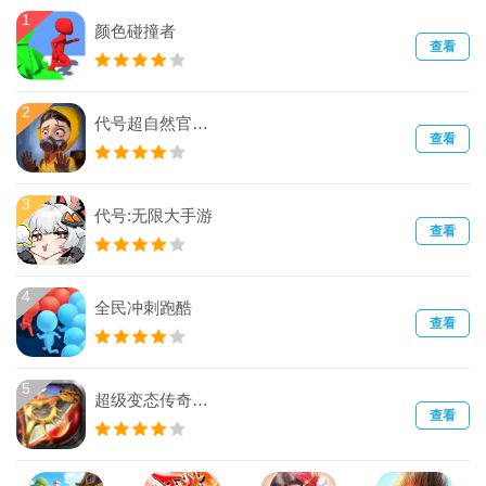
1
颜色碰撞者
查看
2
代号超自然官方正版
查看
3
代号:无限大手游
查看
4
全民冲刺跑酷
查看
5
超级变态传奇手游攻击亿万
查看