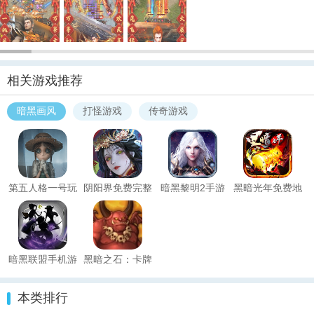
相关游戏推荐
暗黑画风
打怪游戏
传奇游戏
第五人格一号玩
阴阳界免费完整
暗黑黎明2手游
黑暗光年免费地
家版本
版
仙版
暗黑联盟手机游
黑暗之石：卡牌
戏
战斗
本类排行