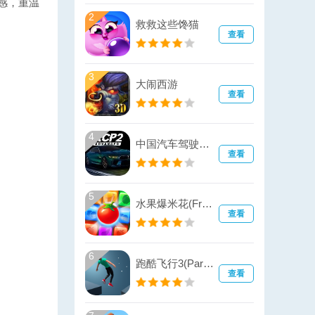
感，重温
2
救救这些馋猫
查看
3
大闹西游
查看
4
中国汽车驾驶模拟器(Driving School 2020)
查看
5
水果爆米花(Fruit Pop Blast)
查看
6
跑酷飞行3(Parkour Flight)
查看