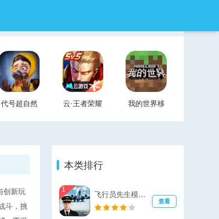
代号超自然
云·王者荣耀
我的世界移
官方正版
云游戏
动版
本类排行
1
与创新玩
飞行员先生模拟器
查看
战斗，挑