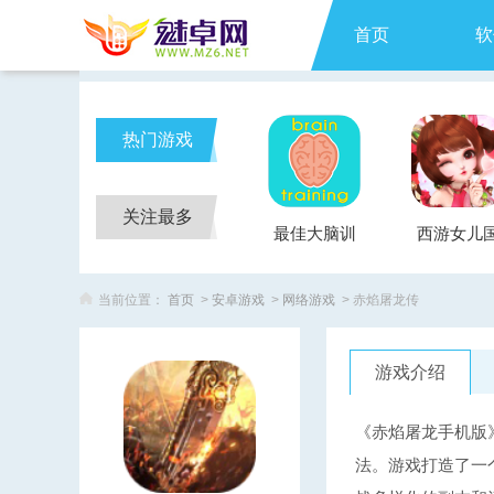
首页
软
热门游戏
关注最多
最佳大脑训
西游女儿
练Brain
当前位置：
首页
>
安卓游戏
>
网络游戏
> 赤焰屠龙传
Training
游戏介绍
《赤焰屠龙手机版
法。游戏打造了一