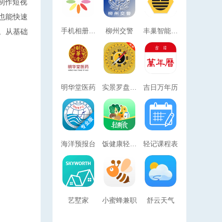
制作短视
也能快速
手机相册照片恢复
柳州交警
丰巢智能柜(丰巢管家服务软件) v6.26.0 安卓版
。从基础
明华堂医药
实景罗盘指南
吉日万年历
海洋预报台
饭健康轻断食
轻记课程表
艺墅家
小蜜蜂兼职
舒云天气