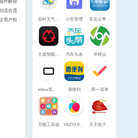
额外解锁
别适合需
实时天气预报
小安管理
车安云苹果版
议用户权
大成智能控制
汽车头条
华锂云
inbox笔记手机版下载
酒便利
简一清单
万能工具箱
YAZIO卡路里计数器
天天电子木鱼