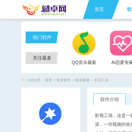
首页
软
热门软件
关注最多
QQ音乐最新
AI恋爱专
版
当前位置：
首页
>
安卓软件
>
影音媒体
> 影视工场
软件介绍
影视工场，
这是一
源，一些视频的画