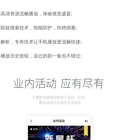
网高清资源流畅播放，体验视觉盛宴;
的双核搜索技术，智能防护，拒绝病毒;
速解析，专有技术让手机播放更流畅快捷;
加播放历史按钮，追过的剧一集也不错过;