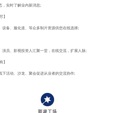
态，实时了解业内新消息;
尽】
、设备、服化道、等众多制片资源供您在线选择;
】
、演员、影视投资人汇聚一堂，在线交流，扩展人脉;
有】
线下活动、沙龙、聚会促进从业者的交流协作;