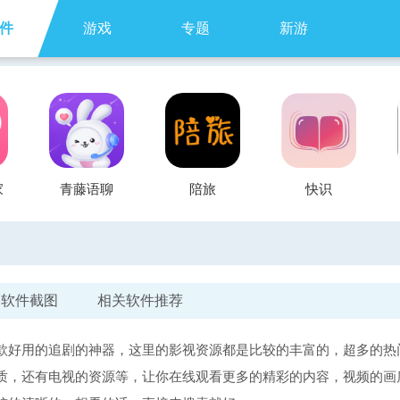
件
游戏
专题
新游
家
青藤语聊
陪旅
快识
软件截图
相关软件推荐
款好用的追剧的神器，这里的影视资源都是比较的丰富的，超多的热
质，还有电视的资源等，让你在线观看更多的精彩的内容，视频的画