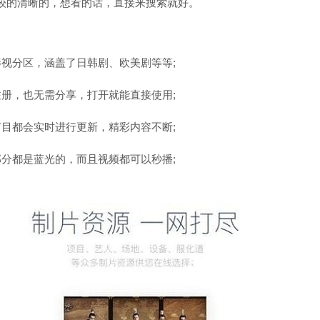
较的清晰的，想看的话，直接来搜索就好。
影视分区，涵盖了日韩剧、欧美剧等等;
注册，也无需分享，打开就能直接使用;
节目都会实时进行更新，精彩内容不断;
部分都是蓝光的，而且视频都可以秒播;