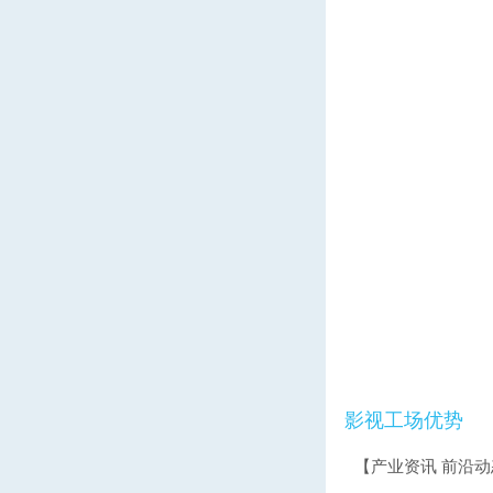
影视工场
优势
【产业资讯 前沿动