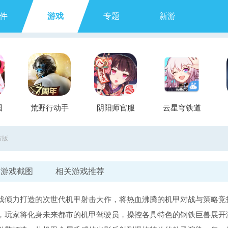
件
游戏
专题
新游
国
荒野行动手
阴阳师官服
云星穹铁道
游
方版
游戏截图
相关游戏推荐
戏倾力打造的次世代机甲射击大作，将热血沸腾的机甲对战与策略竞
，玩家将化身未来都市的机甲驾驶员，操控各具特色的钢铁巨兽展开