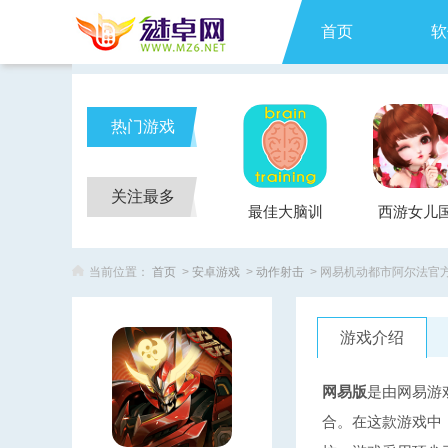
首页
软
热门游戏
关注最多
最佳大脑训
西游女儿
练Brain
当前位置：
首页
>
安卓游戏
>
动作射击
> 网易机动都市阿尔法官
Training
游戏介绍
网易版
是由网易游
合。在这款游戏中