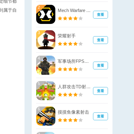
处细节都
2
到属于自
Mech Warfare Arena(机甲战竞技场)
查看
3
荣耀射手
查看
4
军事场所FPS射击战
查看
5
人群攻击TD射击战(Imposter Crowd Attack)
查看
6
摸摸鱼像素射击
查看