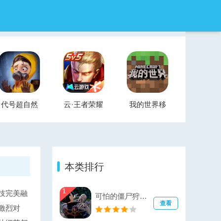
代号超自然
云·王者荣耀
我的世界移
官方正版
云游戏
动版
本类排行
1
技完美融
可怕的僵尸狩猎（ScaryZombieHunt）
查看
激烈对