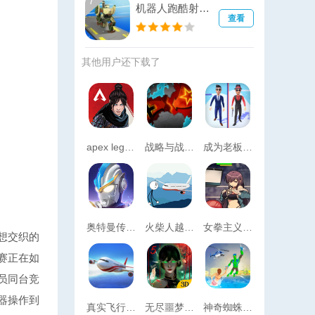
7
机器人跑酷射击(Robo Run)
查看
其他用户还下载了
apex legends游戏(apex英雄)
战略与战术2汉化破解版无限资源最新版2026
成为老板跑酷Be the Boss Run
奥特曼传奇英雄内购版无限充值
火柴人越狱9
女拳主义无限金币版
想交织的
赛正在如
员同台竞
器操作到
真实飞行模拟器
无尽噩梦5八卦内置菜单安卓免费
神奇蜘蛛侠游戏