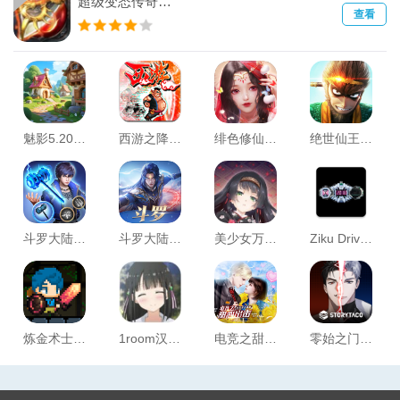
超级变态传奇手游攻击亿万
查看
魅影5.20直播免费正式版
西游之降魔篇
绯色修仙录v9.9.9魔改版官网版免费2026
绝世仙王之我欲封天
斗罗大陆h5无限钻石版
斗罗大陆猎魂世界破解版无限钻石不用登录
美少女万华镜1安卓版
Ziku Driver(假面骑士时王模拟器腰带)
炼金术士柯蕾特安卓版了
1room汉化版
电竞之甜心出击
零始之门破解版