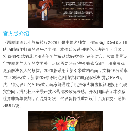
官方版介绍
《恶魔调酒师小熊移植版2026》是由知名独立工作室NightOwl原班团
队历时两年打造的跨平台力作。本作延续系列核心玩法并全面升级，
将原作PC端的蒸汽朋克美学与移动端触控特性完美结合。故事背景设
定在魔界与人间的交界处，玩家需要经营“午夜蜂蜜”酒吧，用魔法鸡
尾酒解决客人的烦恼。2026版采用全新引擎重构画面，支持4K分辨率
与120帧模式，新增20+原创角色剧情线和“调酒师对决”异步PVP玩
法。特别设计的AR模式让玩家能通过手机摄像头将虚拟酒吧投射到现
实空间，搭配杜比全景声技术营造极致沉浸感。开发团队表示本次移
植并非简单复刻，而是针对次世代设备特性重新设计了所有交互逻辑
和UI系统。