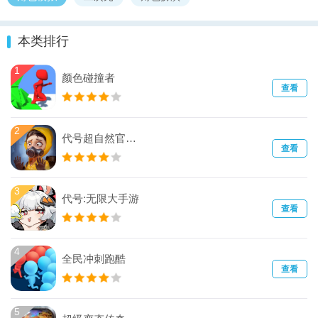
本类排行
1
颜色碰撞者
查看
2
代号超自然官方正版
查看
3
代号:无限大手游
查看
4
全民冲刺跑酷
查看
5