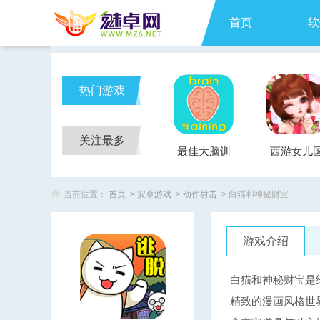
首页
软
热门游戏
关注最多
最佳大脑训
西游女儿
练Brain
当前位置：
首页
>
安卓游戏
>
动作射击
> 白猫和神秘财宝
Training
游戏介绍
白猫和神秘财宝是
精致的漫画风格世