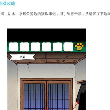
游戏攻略
手绢，沾水，拿烤鱼旁边的猫爪印记，用手绢擦干净，放进客厅下边