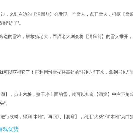
右边，来到右边的【洞窟前】会发现一个雪人，点开雪人，根据【雪
到“铲子”。
铲开旁边的雪堆，解救猫老大，而猫老大则会将【洞窟前】的雪人推开
，就可以获得它了！再利用滑雪杖将高处的“书包”捅下来，拿到书包里
【湖】，点击木桩，擦干净上面的雪，就可以知道【洞窟】中左下角
头”。
进行砍树，得到“木堆”。再回到【洞窟】，利用“火柴”和“木堆”为白
游戏优势