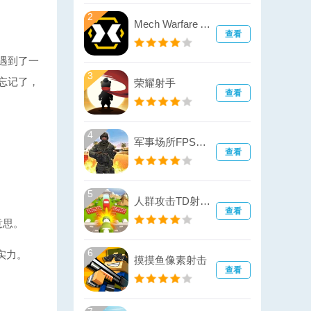
2
Mech Warfare Arena(机甲战竞技场)
查看
遇到了一
3
忘记了，
荣耀射手
查看
4
军事场所FPS射击战
查看
5
人群攻击TD射击战(Imposter Crowd Attack)
查看
意思。
6
实力。
摸摸鱼像素射击
查看