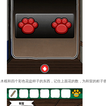
得木棍和四个彩色花盆样子的东西，记住上面花的数，为和室的柜子