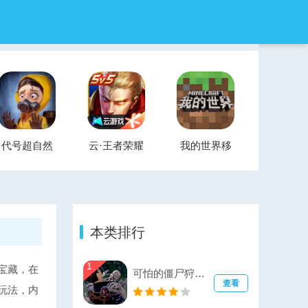
代号超自然
云·王者荣耀
我的世界移
官方正版
云游戏
动版
本类排行
1
宝藏，在
可怕的僵尸狩猎（ScaryZombieHunt）
查看
玩法，内