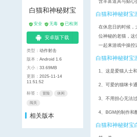
含丰富道具与贴心
白猫和神秘财宝
白猫和神秘财宝
安全
无毒
已检测
在休息日的时候，
位神秘的老猫，这
安卓版下载
一起来游戏中操控
类型：
动作射击
白
猫和神秘财宝
版本：
Android 1.6
大小：
33.69MB
1、这是爱猫人士
更新：
2025-11-14
11:51:52
2、可爱的猫咪卡
标签：
冒险
休闲
3、不用担心无法
闯关
4、BGM的制作
相关版本
白
猫和神秘财宝