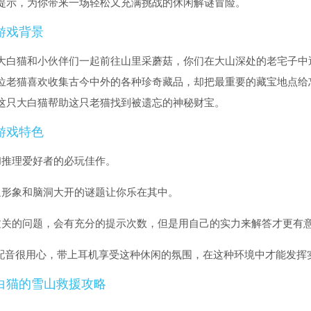
提示，为你带来一场轻松又充满挑战的休闲解谜冒险。
游戏背景
大白猫和小伙伴们一起前往山里采蘑菇，你们在大山深处的老宅子中
位老猫喜欢收集古今中外的各种珍奇藏品，却把最重要的藏宝地点给
这只大白猫帮助这只老猫找到被遗忘的神秘财宝。
游戏特色
和推理爱好者的必玩佳作。
通形象和脑洞大开的谜题让你乐在其中。
过关的问题，会有充分的提示次数，但是用自己的实力来解答才更有
和配音很用心，带上耳机享受这种休闲的氛围，在这种环境中才能发挥
白猫的雪山救援攻略