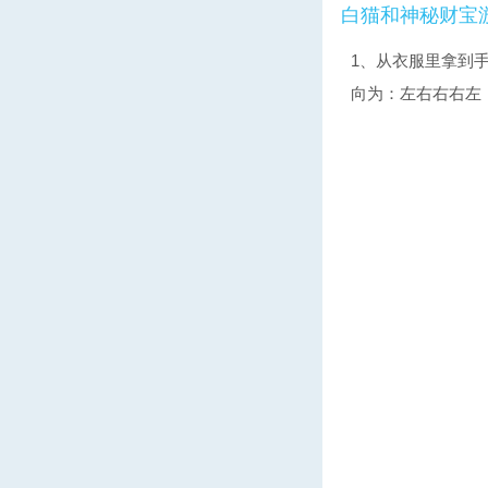
白
猫和神秘财宝
1、从衣服里拿到
向为：左右右右左