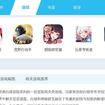
件
游戏
专题
新游
国
荒野行动手
阴阳师官服
云星穹铁道
游
游戏截图
相关游戏推荐
经典白猫冒险系列的一款冒险闯关类游戏。玩家将协助白猫爷爷寻找
界中解开层层谜题。白猫和神秘财宝融合了有趣的剧情与创新的解谜