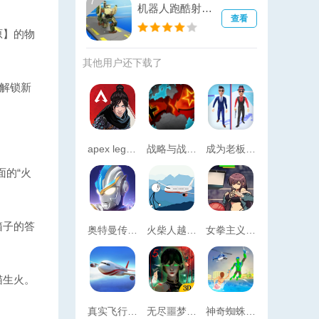
7
机器人跑酷射击(Robo Run)
查看
原】的物
其他用户还下载了
，解锁新
apex legends游戏(apex英雄)
战略与战术2汉化破解版无限资源最新版2026
成为老板跑酷Be the Boss Run
面的“火
箱子的答
奥特曼传奇英雄内购版无限充值
火柴人越狱9
女拳主义无限金币版
猫生火。
真实飞行模拟器
无尽噩梦5八卦内置菜单安卓免费
神奇蜘蛛侠游戏