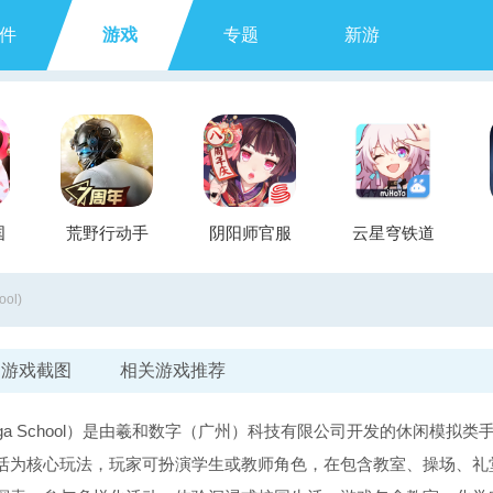
件
游戏
专题
新游
国
荒野行动手
阴阳师官服
云星穹铁道
游
ol)
游戏截图
相关游戏推荐
ga School）是由羲和数字（广州）科技有限公司开发的休闲模拟类
活为核心玩法，玩家可扮演学生或教师角色，在包含教室、操场、礼