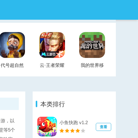
代号超自然
云·王者荣耀
我的世界移
官方正版
云游戏
动版
本类排行
1
手游，以
小鱼快跑 v1.2
查看
堂等5个