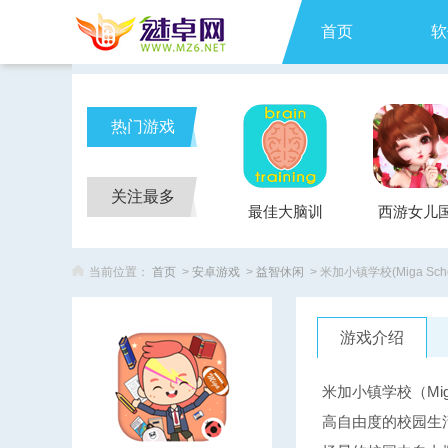
首页
软
热门游戏
关注最多
最佳大脑训
西游女儿
练Brain
当前位置：
首页
>
安卓游戏
>
益智休闲
> 米加小镇学校(Miga Scho
Training
游戏介绍
米加小镇学校（Mi
高自由度的校园生