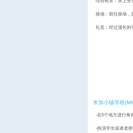
综合教室：穿上安
操场：前往操场，
礼堂：经过漫长的
米加小镇学校(Mig
-在5个地方进行角
-扮演学生或者老