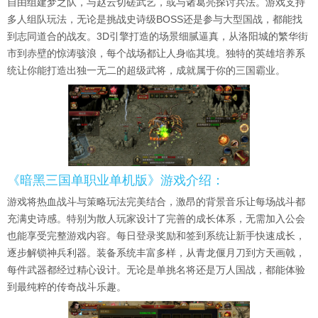
自由组建梦之队，与赵云切磋武艺，或与诸葛亮探讨兵法。游戏支持
多人组队玩法，无论是挑战史诗级BOSS还是参与大型国战，都能找
到志同道合的战友。3D引擎打造的场景细腻逼真，从洛阳城的繁华街
市到赤壁的惊涛骇浪，每个战场都让人身临其境。独特的英雄培养系
统让你能打造出独一无二的超级武将，成就属于你的三国霸业。
《暗黑三国单职业单机版》游戏介绍：
游戏将热血战斗与策略玩法完美结合，激昂的背景音乐让每场战斗都
充满史诗感。特别为散人玩家设计了完善的成长体系，无需加入公会
也能享受完整游戏内容。每日登录奖励和签到系统让新手快速成长，
逐步解锁神兵利器。装备系统丰富多样，从青龙偃月刀到方天画戟，
每件武器都经过精心设计。无论是单挑名将还是万人国战，都能体验
到最纯粹的传奇战斗乐趣。